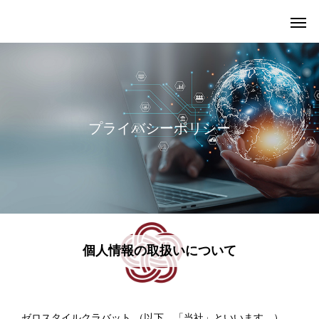
プ
ラ
イ
バ
シ
ー
ポ
リ
シ
ー
個人情報の取扱いについて
ゼロスタイルクラバット （以下、「当社」といいます。）